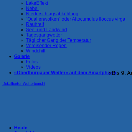
LakeEffekt
Nebel
Niederschlagsabkühlung
“Quallenwolken“ oder Altocumulus floccus virga
Rauhreif
See- und Landwind
Tagesgangwetter
Täglicher Gang der Temperatur
Vereisender Regen
Windchill
Galerie
Fotos
Videos
«Bis 9. A
«Oberthurgauer Wetter» auf dem Smartphone
Detaillierter Wetterbericht
Heute