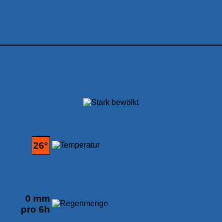
15:00
26°
0 mm
pro 6h