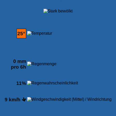
25°
0 mm
pro 6h
11%
9 km/h