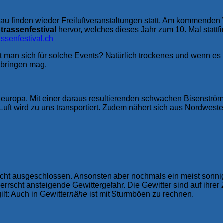
u finden wieder Freiluftveranstaltungen statt. Am kommenden W
trassenfestival
hervor, welches dieses Jahr zum 10. Mal statt
ssenfestival.ch
ht man sich für solche Events? Natürlich trockenes und wenn es
bringen mag.
eleuropa. Mit einer daraus resultierenden schwachen Bisenström
uft wird zu uns transportiert. Zudem nähert sich aus Nordweste
nicht ausgeschlossen. Ansonsten aber nochmals ein meist sonni
rrscht ansteigende Gewittergefahr. Die Gewitter sind auf ihrer
lt: Auch in Gewitter
nähe
ist mit Sturmböen zu rechnen.