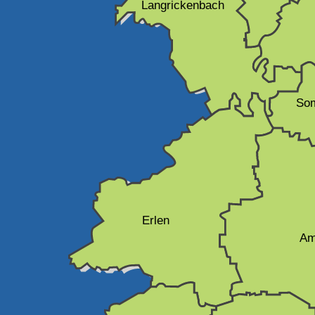
Langrickenbach
So
Erlen
Am