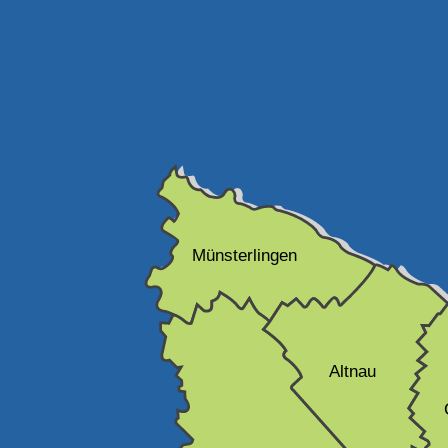
Münsterlingen
Altnau