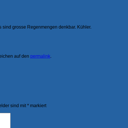
Es sind grosse Regenmengen denkbar. Kühler.
zeichen auf den
permalink
.
elder sind mit
*
markiert