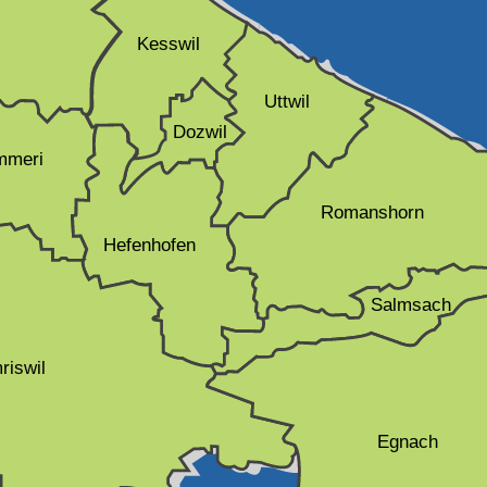
Kesswil
Uttwil
Dozwil
mmeri
Romanshorn
Hefenhofen
Salmsach
riswil
Egnach