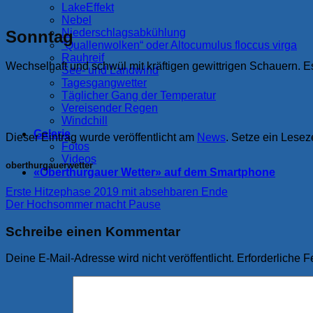
LakeEffekt
Nebel
Niederschlagsabkühlung
Sonntag
“Quallenwolken“ oder Altocumulus floccus virga
Rauhreif
Wechselhaft und schwül mit kräftigen gewittrigen Schauern. 
See- und Landwind
Tagesgangwetter
Täglicher Gang der Temperatur
Vereisender Regen
Windchill
Galerie
Dieser Eintrag wurde veröffentlicht am
News
. Setze ein Lese
Fotos
Videos
oberthurgauerwetter
«Oberthurgauer Wetter» auf dem Smartphone
Erste Hitzephase 2019 mit absehbaren Ende
Der Hochsommer macht Pause
Schreibe einen Kommentar
Deine E-Mail-Adresse wird nicht veröffentlicht.
Erforderliche F