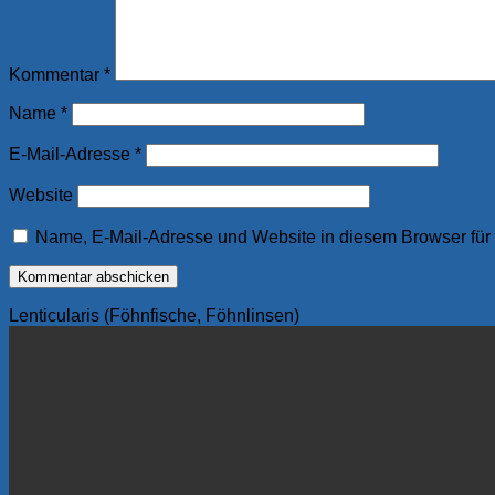
Kommentar
*
Name
*
E-Mail-Adresse
*
Website
Name, E-Mail-Adresse und Website in diesem Browser fü
Lenticularis (Föhnfische, Föhnlinsen)