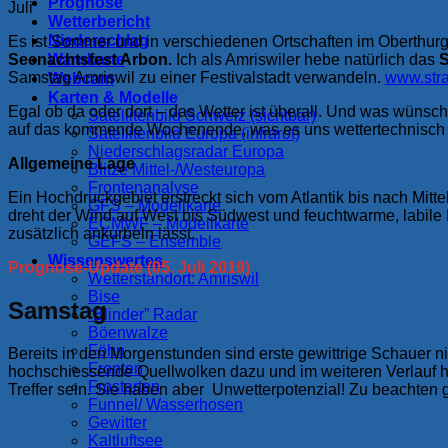
Prognose
Juli
Wetterbericht
Niederschlag
Es ist Sommer und in verschiedenen Ortschaften im Oberthurga
Seenachtsfest Arbon.
Ich als Amriswiler hebe natürlich das
S
Warnkarte
Samstag Amriswil zu einer Festivalstadt verwandeln.
www.stra
Webcam
Karten & Modelle
Egal ob da oder dort – das Wetter ist überall. Und was wünsc
Satellitenbild Schweiz (sichtbar)
auf das kommende Wochenende, was es uns wettertechnisch 
Satellitenbild Europa (infrarot)
Niederschlagsradar Europa
Allgemeine Lage
Blitze Mittel-/Westeuropa
Frontenanalyse
Ein Hochdruckgebiet erstreckt sich vom Atlantik bis nach Mitt
GFS – Modellkarte
dreht der Wind auf West bis Südwest und feuchtwarme, labile L
ECMWF – Modellkarte
zusätzlich ankurbeln lässt.
GEFS – Ensemble
Wissenswertes
Prognose-Update (05. Juli 2019)
Wetterstandort: Amriswil
Bise
Samstag
“Blinder” Radar
Böenwalze
Föhn
Bereits in den Morgenstunden sind erste gewittrige Schauer 
Fronten
hochschiessende Quellwolken dazu und im weiteren Verlauf he
Frostarten
Treffer sein. Sie haben aber Unwetterpotenzial! Zu beachten gi
Funnel/ Wasserhosen
Gewitter
Kaltluftsee