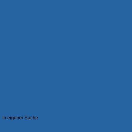
In eigener Sache