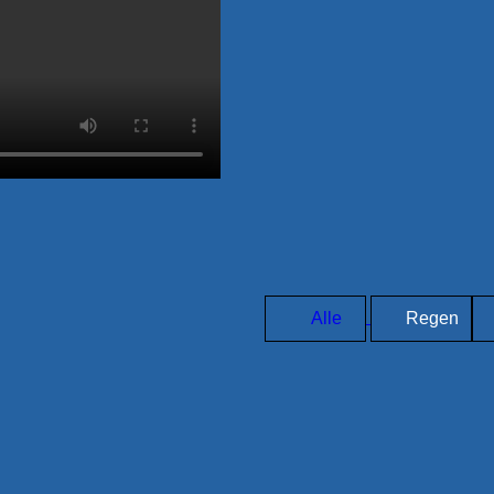
Alle
Regen