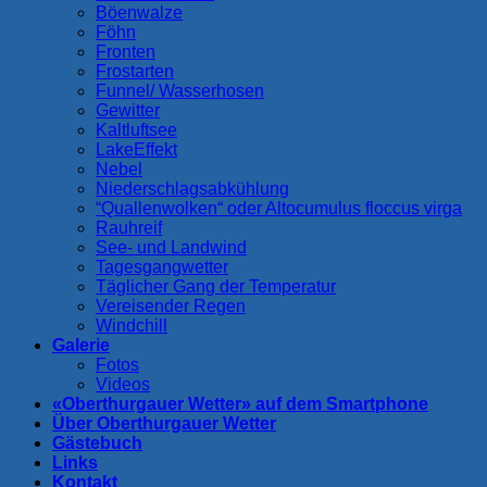
Böenwalze
Föhn
Fronten
Frostarten
Funnel/ Wasserhosen
Gewitter
Kaltluftsee
LakeEffekt
Nebel
Niederschlagsabkühlung
“Quallenwolken“ oder Altocumulus floccus virga
Rauhreif
See- und Landwind
Tagesgangwetter
Täglicher Gang der Temperatur
Vereisender Regen
Windchill
Galerie
Fotos
Videos
«Oberthurgauer Wetter» auf dem Smartphone
Über Oberthurgauer Wetter
Gästebuch
Links
Kontakt