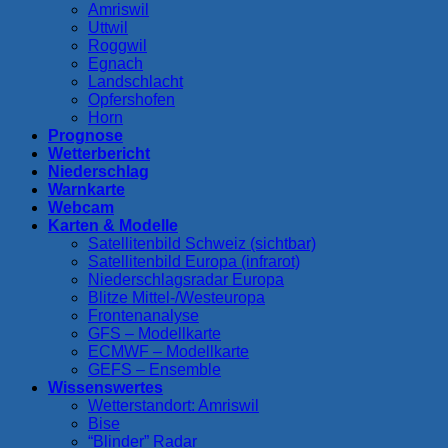
Amriswil
Uttwil
Roggwil
Egnach
Landschlacht
Opfershofen
Horn
Prognose
Wetterbericht
Niederschlag
Warnkarte
Webcam
Karten & Modelle
Satellitenbild Schweiz (sichtbar)
Satellitenbild Europa (infrarot)
Niederschlagsradar Europa
Blitze Mittel-/Westeuropa
Frontenanalyse
GFS – Modellkarte
ECMWF – Modellkarte
GEFS – Ensemble
Wissenswertes
Wetterstandort: Amriswil
Bise
“Blinder” Radar