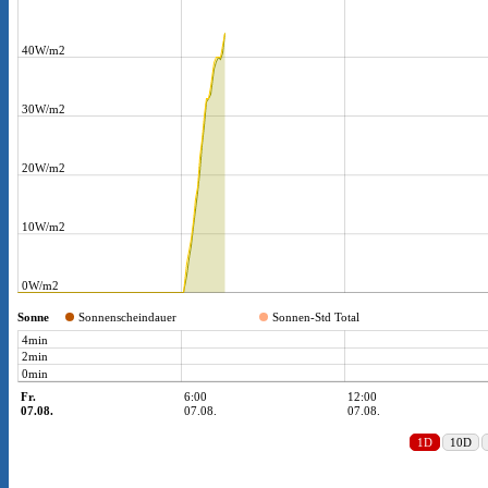
Prognose
Wetterbericht
Niederschlag
Warnkarte
Webcam
Karten & Modelle
Satellitenbild Schweiz (sichtbar)
Satellitenbild Europa (infrarot)
Niederschlagsradar Europa
Blitze Mittel-/Westeuropa
Frontenanalyse
GFS – Modellkarte
ECMWF – Modellkarte
GEFS – Ensemble
Wissenswertes
Wetterstandort: Amriswil
Bise
“Blinder” Radar
Böenwalze
Föhn
Fronten
Frostarten
Funnel/ Wasserhosen
Gewitter
Kaltluftsee