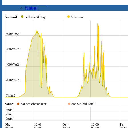
LakeEffekt
Nebel
Niederschlagsabkühlung
“Quallenwolken“ oder Altocumulus floccus virga
Rauhreif
See- und Landwind
Tagesgangwetter
Täglicher Gang der Temperatur
Vereisender Regen
Windchill
Galerie
Fotos
Videos
«Oberthurgauer Wetter» auf dem Smartphone