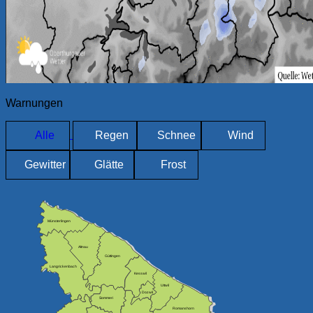
Warnungen
Alle
Regen
Schnee
Wind
Gewitter
Glätte
Frost
Münsterlingen
Altnau
Güttingen
Langrickenbach
Kesswil
Uttwil
Dozwil
Sommeri
Romanshorn