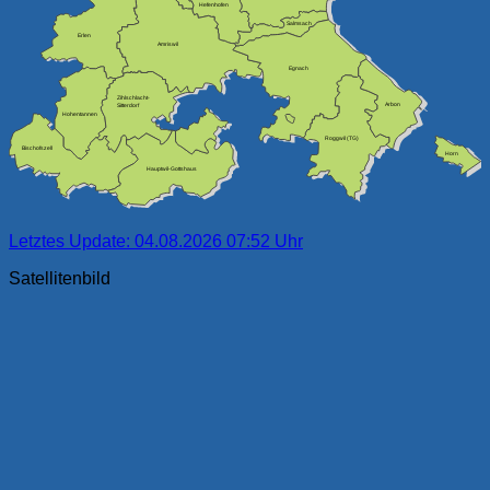
Hefenhofen
Salmsach
Erlen
Amriswil
Egnach
Zihlschlacht-
Arbon
Sitterdorf
Hohentannen
Roggwil (TG)
Bischofszell
Horn
Hauptwil-Gottshaus
Letztes Update: 04.08.2026 07:52 Uhr
Satellitenbild