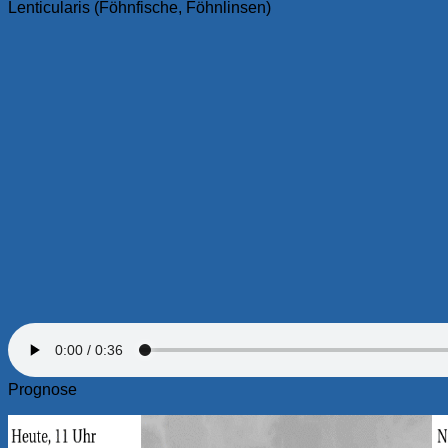
Lenticularis (Föhnfische, Föhnlinsen)
Prognose