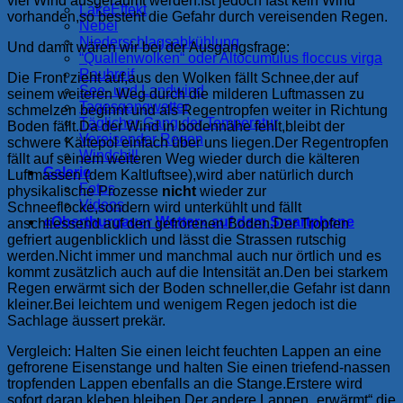
viel Wind ausgeräumt werden.Ist jedoch fast kein Wind
LakeEffekt
vorhanden,so besteht die Gefahr durch vereisenden Regen.
Nebel
Niederschlagsabkühlung
Und damit wären wir bei der Ausgangsfrage:
“Quallenwolken“ oder Altocumulus floccus virga
Rauhreif
Die Front zieht auf,aus den Wolken fällt Schnee,der auf
See- und Landwind
seinem weiteren Weg durch die milderen Luftmassen zu
Tagesgangwetter
schmelzen beginnt und als Regentropfen weiter in Richtung
Täglicher Gang der Temperatur
Boden fällt.Da der Wind in bodennähe fehlt,bleibt der
Vereisender Regen
schwere Kältepol einfach über uns liegen.Der Regentropfen
Windchill
fällt auf seinem weiteren Weg wieder durch die kälteren
Galerie
Luftmassen (dem Kaltluftsee),wird aber natürlich durch
Fotos
physikalische Prozesse
nicht
wieder zur
Videos
Schneeflocke,sondern wird unterkühlt und fällt
«Oberthurgauer Wetter» auf dem Smartphone
anschliessend auf den gefrorenen Boden.Der Tropfen
gefriert augenblicklich und lässt die Strassen rutschig
werden.Nicht immer und manchmal auch nur örtlich und es
kommt zusätzlich auch auf die Intensität an.Den bei starkem
Regen erwärmt sich der Boden schneller,die Gefahr ist dann
kleiner.Bei leichtem und wenigem Regen jedoch ist die
Sachlage äussert prekär.
Vergleich: Halten Sie einen leicht feuchten Lappen an eine
gefrorene Eisenstange und halten Sie einen triefend-nassen
tropfenden Lappen ebenfalls an die Stange.Erstere wird
sofort daran kleben bleiben.Der andere Lappen „erwärmt“ die