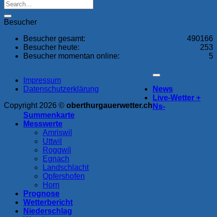
Archiv
Besucher
Besucher gesamt:
490166
Besucher heute:
253
Besucher momentan online:
5
Impressum
Datenschutzerklärung
News
Live-Wetter +
Copyright 2026 ©
oberthurgauerwetter.ch
Ns-
Summenkarte
Messwerte
Amriswil
Uttwil
Roggwil
Egnach
Landschlacht
Opfershofen
Horn
Prognose
Wetterbericht
Niederschlag