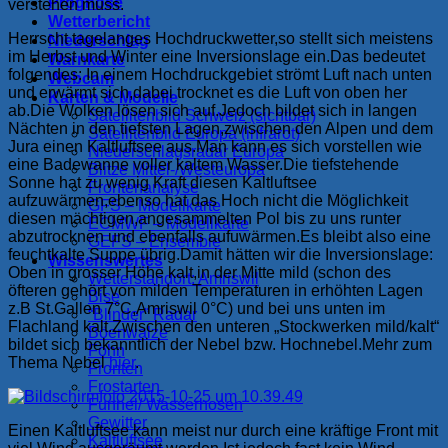
Prognose
verstehen muss.
Wetterbericht
Herrscht tagelanges Hochdruckwetter,so stellt sich meistens
Niederschlag
im Herbst und Winter eine Inversionslage ein.Das bedeutet
Warnkarte
folgendes: In einem Hochdruckgebiet strömt Luft nach unten
Webcam
und erwärmt sich,dabei trocknet es die Luft von oben her
Karten & Modelle
ab.Die Wolken lösen sich auf.Jedoch bildet sich in langen
Satellitenbild Schweiz (sichtbar)
Nächten in den tiefsten Lagen,zwischen den Alpen und dem
Satellitenbild Europa (infrarot)
Jura einen Kaltluftsee aus.Man kann es sich vorstellen wie
Niederschlagsradar Europa
eine Badewanne voller kaltem Wasser.Die tiefstehende
Blitze Mittel-/Westeuropa
Sonne hat zu wenig Kraft diesen Kaltluftsee
Frontenanalyse
aufzuwärmen,ebenso hat das Hoch nicht die Möglichkeit
GFS – Modellkarte
diesen mächtigen,angesammelten Pol bis zu uns runter
ECMWF – Modellkarte
abzutrocknen und ebenfalls aufuwärmen.Es bleibt also eine
GEFS – Ensemble
feuchtkalte Suppe übrig.Damit hätten wir die Inversionslage:
Wissenswertes
Oben in grosser Höhe kalt,in der Mitte mild (schon des
Wetterstandort: Amriswil
öfteren gehört von milden Temperaturen in erhöhten Lagen
Bise
z.B St.Gallen 7°C,Amriswil 0°C) und bei uns unten im
“Blinder” Radar
Flachland kalt.Zwischen den unteren „Stockwerken mild/kalt“
Böenwalze
bildet sich bekanntlich der Nebel bzw. Hochnebel.Mehr zum
Föhn
Thema Nebel
hier
.
Fronten
Frostarten
Funnel/ Wasserhosen
Gewitter
Einen Kaltluftsee kann meist nur durch eine kräftige Front mit
Kaltluftsee