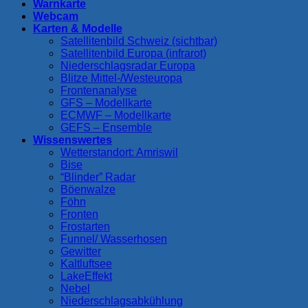
Warnkarte
Webcam
Karten & Modelle
Satellitenbild Schweiz (sichtbar)
Satellitenbild Europa (infrarot)
Niederschlagsradar Europa
Blitze Mittel-/Westeuropa
Frontenanalyse
GFS – Modellkarte
ECMWF – Modellkarte
GEFS – Ensemble
Wissenswertes
Wetterstandort: Amriswil
Bise
“Blinder” Radar
Böenwalze
Föhn
Fronten
Frostarten
Funnel/ Wasserhosen
Gewitter
Kaltluftsee
LakeEffekt
Nebel
Niederschlagsabkühlung