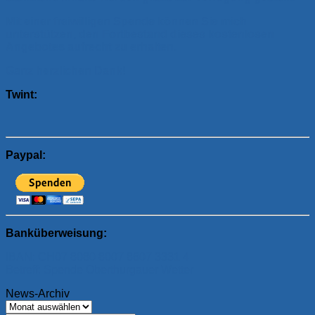
Mit einer freiwilligen Spende können Sie mich
unterstützen, den Fortbestand dieses kostenlosen
Angebotes aufrecht zu erhalten.
Ganz herzlichen Dank!
Twint:
Paypal:
Banküberweisung:
IBAN: CH07 8080 8007 8607 3331 4
Betreff: Spende Oberthurgauer Wetter
News-Archiv
News-