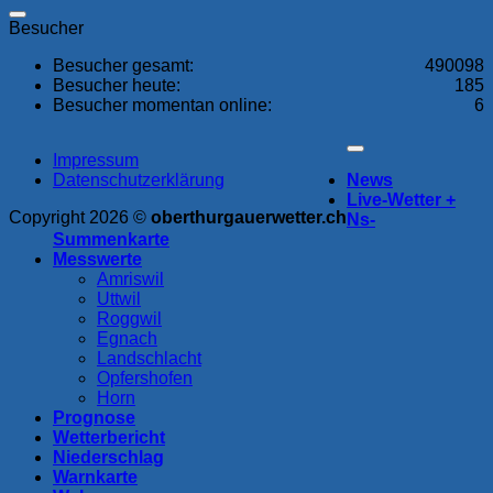
Besucher
Besucher gesamt:
490098
Besucher heute:
185
Besucher momentan online:
6
Impressum
Datenschutzerklärung
News
Live-Wetter +
Copyright 2026 ©
oberthurgauerwetter.ch
Ns-
Summenkarte
Messwerte
Amriswil
Uttwil
Roggwil
Egnach
Landschlacht
Opfershofen
Horn
Prognose
Wetterbericht
Niederschlag
Warnkarte