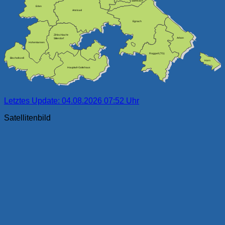
Salmsach
Erlen
Amriswil
Egnach
Zihlschlacht-
Arbon
Sitterdorf
Hohentannen
Roggwil (TG)
Bischofszell
Horn
Hauptwil-Gottshaus
Letztes Update: 04.08.2026 07:52 Uhr
Satellitenbild