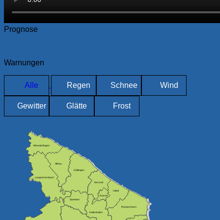
Prognose
Warnungen
Alle
Regen
Schnee
Wind
Gewitter
Glätte
Frost
Münsterlingen
Altnau
Güttingen
Langrickenbach
Kesswil
Uttwil
Dozwil
Sommeri
Romanshorn
Hefenhofen