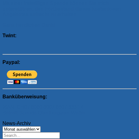
Mit einer freiwilligen Spende können Sie mich
unterstützen, den Fortbestand dieses kostenlosen
Angebotes aufrecht zu erhalten.
Ganz herzlichen Dank!
Twint:
Paypal:
Banküberweisung:
IBAN: CH07 8080 8007 8607 3331 4
Betreff: Spende Oberthurgauer Wetter
News-Archiv
News-
Archiv