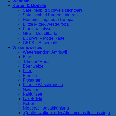
Webcam
Karten & Modelle
Satellitenbild Schweiz (sichtbar)
Satellitenbild Europa (infrarot)
Niederschlagsradar Europa
Blitze Mittel-/Westeuropa
Frontenanalyse
GFS – Modellkarte
ECMWF – Modellkarte
GEFS – Ensemble
Wissenswertes
Wetterstandort: Amriswil
Bise
“Blinder” Radar
Böenwalze
Föhn
Fronten
Frostarten
Funnel/ Wasserhosen
Gewitter
Kaltluftsee
LakeEffekt
Nebel
Niederschlagsabkühlung
“Quallenwolken“ oder Altocumulus floccus virga