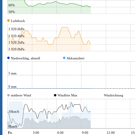
LakeEffekt
Nebel
Niederschlagsabkühlung
“Quallenwolken“ oder Altocumulus floccus virga
Rauhreif
See- und Landwind
Tagesgangwetter
Täglicher Gang der Temperatur
Vereisender Regen
Windchill
Galerie
Fotos
Videos
«Oberthurgauer Wetter» auf dem Smartphone