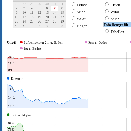
Prognose
Wetterbericht
Niederschlag
Warnkarte
Webcam
Karten & Modelle
Satellitenbild Schweiz (sichtbar)
Satellitenbild Europa (infrarot)
Niederschlagsradar Europa
Blitze Mittel-/Westeuropa
Frontenanalyse
GFS – Modellkarte
ECMWF – Modellkarte
GEFS – Ensemble
Wissenswertes
Wetterstandort: Amriswil
Bise
“Blinder” Radar
Böenwalze
Föhn
Fronten
Frostarten
Funnel/ Wasserhosen
Gewitter
Kaltluftsee