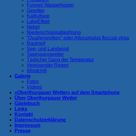
Funnel/ Wasserhosen
Gewitter
Kaltluftsee
LakeEffekt
Nebel
Niederschlagsabkühlung
“Quallenwolken“ oder Altocumulus floccus virga
Rauhreif
See- und Landwind
Tagesgangwetter
Täglicher Gang der Temperatur
Vereisender Regen
Windchill
Galerie
Fotos
Videos
«Oberthurgauer Wetter» auf dem Smartphone
Über Oberthurgauer Wetter
Gästebuch
Links
Kontakt
Datenschutzerklärung
Impressum
Presse