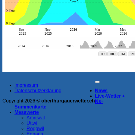
Impressum
Datenschutzerklärung
News
Live-Wetter +
Copyright 2026 ©
oberthurgauerwetter.ch
Ns-
Summenkarte
Messwerte
Amriswil
Uttwil
Roggwil
Egnach