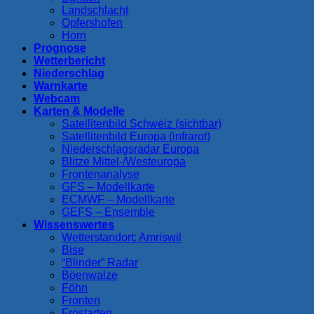
Landschlacht
Opfershofen
Horn
Prognose
Wetterbericht
Niederschlag
Warnkarte
Webcam
Karten & Modelle
Satellitenbild Schweiz (sichtbar)
Satellitenbild Europa (infrarot)
Niederschlagsradar Europa
Blitze Mittel-/Westeuropa
Frontenanalyse
GFS – Modellkarte
ECMWF – Modellkarte
GEFS – Ensemble
Wissenswertes
Wetterstandort: Amriswil
Bise
“Blinder” Radar
Böenwalze
Föhn
Fronten
Frostarten