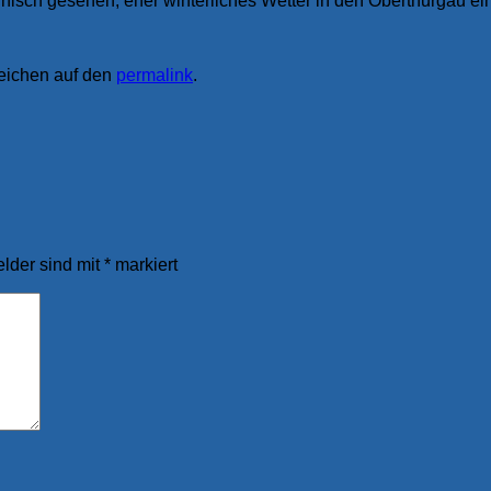
nisch gesehen, eher winterliches Wetter in den Oberthurgau ei
zeichen auf den
permalink
.
elder sind mit
*
markiert