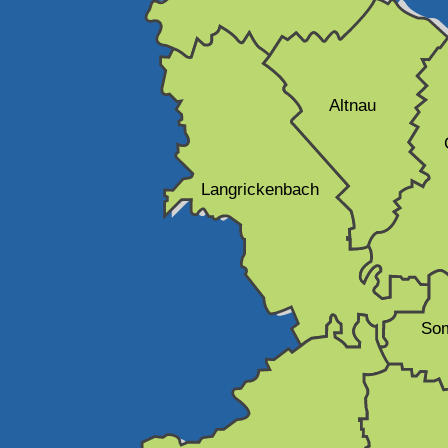
Altnau
Langrickenbach
So