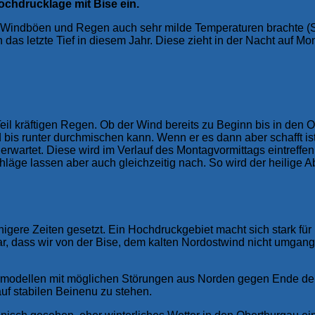
chdrucklage mit Bise ein.
n Windböen und Regen auch sehr milde Temperaturen brachte (S
as letzte Tief in diesem Jahr. Diese zieht in der Nacht auf Mo
il kräftigen Regen. Ob der Wind bereits zu Beginn bis in den Obe
d bis runter durchmischen kann. Wenn er es dann aber schafft i
 erwartet. Diese wird im Verlauf des Montagvormittags eintreff
schläge lassen aber auch gleichzeitig nach. So wird der heilig
higere Zeiten gesetzt. Ein Hochdruckgebiet macht sich stark für
lar, dass wir von der Bise, dem kalten Nordostwind nicht umga
ermodellen mit möglichen Störungen aus Norden gegen Ende de
f stabilen Beinenu zu stehen.