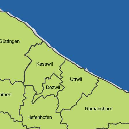
Güttingen
Kesswil
Uttwil
Dozwil
mmeri
Romanshorn
Hefenhofen