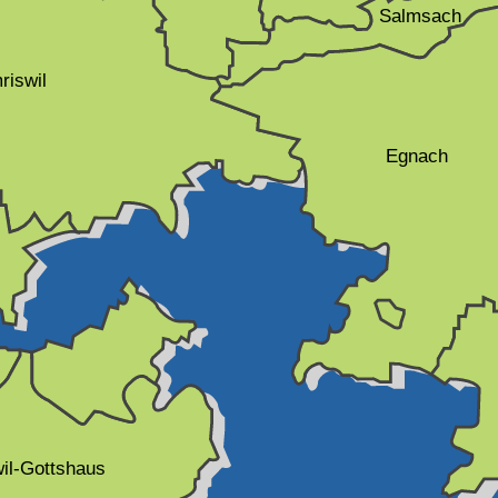
Salmsach
riswil
Egnach
il-Gottshaus