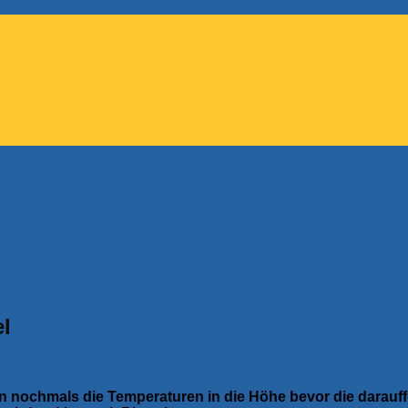
el
n nochmals die Temperaturen in die Höhe bevor die darauffol