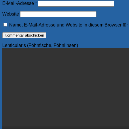
E-Mail-Adresse
*
Website
Name, E-Mail-Adresse und Website in diesem Browser fü
Lenticularis (Föhnfische, Föhnlinsen)