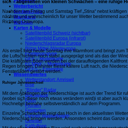
Prognose
sich – abgesehen von kleinen Schwächen – eine ruhige Ho
Wetterbericht
Nachdem am Freitag und Samstag Tief „Stina“ nebst kräftige
Niederschlag
nächste und wahrscheinlich für unser Wetter bestimmend auch d
Warnkarte
Richtung Osteuropa.
Webcam
Karten & Modelle
Satellitenbild Schweiz (sichtbar)
Satellitenbild Europa (infrarot)
Niederschlagsradar Europa
Blitze Mittel-/Westeuropa
Als erstes folgt heute Sonntag ihre Warmfront und bringt zum Te
Frontenanalyse
die Luftschichten noch stabil ausgeprägt sind als das der Win
GFS – Modellkarte
Die kräftigsten Böen werden bei der darauffolgenden Kaltfront
ECMWF – Modellkarte
Regen bringen. Dahinter fliesst kältere Luft nach, die Nieder
GEFS – Ensemble
Fensterläden gestört werden.
Wissenswertes
Wetterstandort: Amriswil
Ruhiger Jahreswechsel
Bise
“Blinder” Radar
Mit dem Abklingen der Niederschläge ist auch der Trend für ru
Böenwalze
(wobei sich diese noch etwas verändern wird)i st aber auch k
Föhn
Hochnebel beinahe selbstverständlich auf dem Programm.
Fronten
Frostarten
Einzelne Schwächen zeigt das Hoch in den aktuellsten Wett
Funnel/ Wasserhosen
Niederschlag bringen werden. Ansonsten scheint das Ganze au
Gewitter
Kaltluftsee