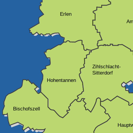
Erlen
Am
Zihlschlacht-
Sitterdorf
Hohentannen
Bischofszell
Hauptw