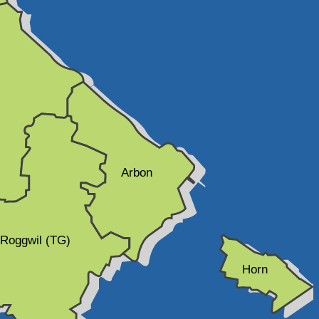
Arbon
Roggwil (TG)
Horn