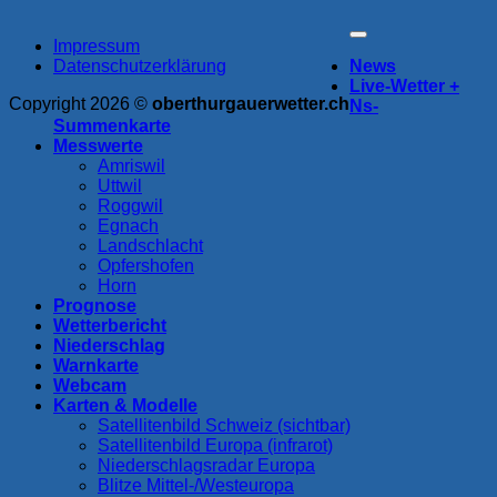
Impressum
Datenschutzerklärung
News
Live-Wetter +
Copyright 2026 ©
oberthurgauerwetter.ch
Ns-
Summenkarte
Messwerte
Amriswil
Uttwil
Roggwil
Egnach
Landschlacht
Opfershofen
Horn
Prognose
Wetterbericht
Niederschlag
Warnkarte
Webcam
Karten & Modelle
Satellitenbild Schweiz (sichtbar)
Satellitenbild Europa (infrarot)
Niederschlagsradar Europa
Blitze Mittel-/Westeuropa