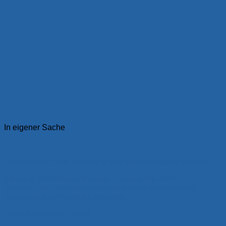
In eigener Sache
Sämtliche Inhalte werden gratis zur Verfügung gestellt.
Mit einer freiwilligen Spende können Sie mich
unterstützen, den Fortbestand dieses kostenlosen
Angebotes aufrecht zu erhalten.
Ganz herzlichen Dank!