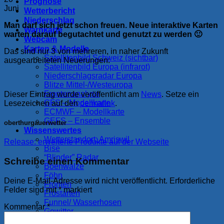
Prognose
Juni
Wetterbericht
Niederschlag
Man darf sich jetzt schon freuen. Neue interaktive Karten
Warnkarte
warten darauf begutachtet und genutzt zu werden 🙂
Webcam
Karten & Modelle
Das sind nur 3 von mehreren, in naher Zukunft
Satellitenbild Schweiz (sichtbar)
ausgearbeiteten Neuerungen:
Satellitenbild Europa (infrarot)
Niederschlagsradar Europa
Blitze Mittel-/Westeuropa
Frontenanalyse
Dieser Eintrag wurde veröffentlicht am
News
. Setze ein
GFS – Modellkarte
Lesezeichen auf den
permalink
.
ECMWF – Modellkarte
GEFS – Ensemble
oberthurgauerwetter
Wissenswertes
Wetterstandort: Amriswil
Release: erweiterte Produkte auf der Webseite
Bise
“Blinder” Radar
Schreibe einen Kommentar
Böenwalze
Föhn
Deine E-Mail-Adresse wird nicht veröffentlicht.
Erforderliche
Fronten
Felder sind mit
*
markiert
Frostarten
Funnel/ Wasserhosen
Kommentar
*
Gewitter
Kaltluftsee