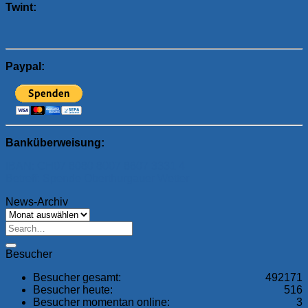
Twint:
Paypal:
Banküberweisung:
IBAN: CH07 8080 8007 8607 3331 4
Betreff: Spende Oberthurgauer Wetter
News-Archiv
News-
Archiv
Besucher
Besucher gesamt:
492171
Besucher heute:
516
Besucher momentan online:
3