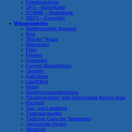
Frontenanalyse
GFS – Modellkarte
ECMWF – Modellkarte
GEFS – Ensemble
Wissenswertes
Wetterstandort: Amriswil
Bise
“Blinder” Radar
Böenwalze
Föhn
Fronten
Frostarten
Funnel/ Wasserhosen
Gewitter
Kaltluftsee
LakeEffekt
Nebel
Niederschlagsabkühlung
“Quallenwolken“ oder Altocumulus floccus virga
Rauhreif
See- und Landwind
Tagesgangwetter
Täglicher Gang der Temperatur
Vereisender Regen
Windchill