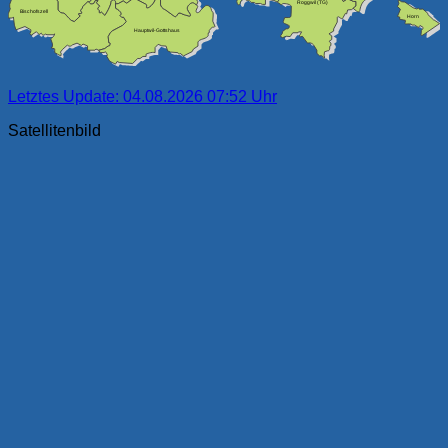
Roggwil (TG)
Bischofszell
Horn
Hauptwil-Gottshaus
Letztes Update: 04.08.2026 07:52 Uhr
Satellitenbild