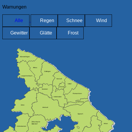
Warnungen
Alle
Regen
Schnee
Wind
Gewitter
Glätte
Frost
Münsterlingen
Altnau
Güttingen
Langrickenbach
Kesswil
Uttwil
Dozwil
Sommeri
Romanshorn
Hefenhofen
Salmsach
Erlen
Amriswil
Egnach
Zihlschlacht-
Arbon
Sitterdorf
Hohentannen