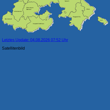
Egnach
Zihlschlacht-
Arbon
Sitterdorf
Hohentannen
Roggwil (TG)
Bischofszell
Horn
Hauptwil-Gottshaus
Letztes Update: 04.08.2026 07:52 Uhr
Satellitenbild