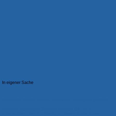
In eigener Sache
Sämtliche Inhalte werden gratis zur Verfügung gestellt.
Mit einer freiwilligen Spende können Sie mich
unterstützen, den Fortbestand dieses kostenlosen