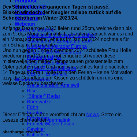
Prognose
Wetterbericht
Der Schnee der vergangenen Tagen ist passé.
Blicken wir doch der Neugier zuliebe zurück auf die
Niederschlag
Schneehöhen im Winter 2023/24.
Warnkarte
Webcam
Anfangs Dezember 2023 fielen rund 25cm, welche dann bis
Karten & Modelle
zum 9. des Monats allmählich abtauten. Danach war es rund
Satellitenbild Schweiz (sichtbar)
ein Monat schneefrei, ehe es im Januar 2024 nochmals für
Satellitenbild Europa (infrarot)
ein Schäumchen reichte.
Niederschlagsradar Europa
Und nun gegen Ende November 2024 schüttelte Frau Holle
Blitze Mittel-/Westeuropa
wiederum rund 20cm… (rot eingekreist) wobei diese
Frontenanalyse
mittlerweile den milden Temperaturen grösstenteils zum
GFS – Modellkarte
Opfer gefallen sind. Und nun: wie sieht es für die nächsten
ECMWF – Modellkarte
14 Tage aus? Frau Holle ist in den Ferien – keine Motivation
GEFS – Ensemble
bzw. die Grundlage um Kissen zu schütteln um uns eine
Wissenswertes
weisse Decke zu bescheren.
Wetterstandort: Amriswil
Bise
“Blinder” Radar
Böenwalze
Föhn
Fronten
Dieser Eintrag wurde veröffentlicht am
News
. Setze ein
Frostarten
Lesezeichen auf den
permalink
.
Funnel/ Wasserhosen
Gewitter
oberthurgauerwetter
Kaltluftsee