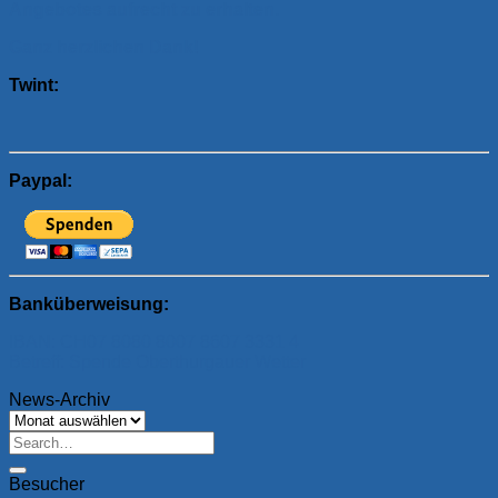
Angebotes aufrecht zu erhalten.
Ganz herzlichen Dank!
Twint:
Paypal:
Banküberweisung:
IBAN: CH07 8080 8007 8607 3331 4
Betreff: Spende Oberthurgauer Wetter
News-Archiv
News-
Archiv
Besucher