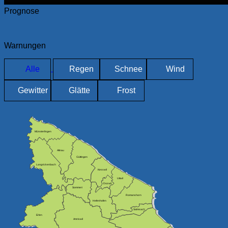
Prognose
Warnungen
Alle
Regen
Schnee
Wind
Gewitter
Glätte
Frost
Münsterlingen
Altnau
Güttingen
Langrickenbach
Kesswil
Uttwil
Dozwil
Sommeri
Romanshorn
Hefenhofen
Salmsach
Erlen
Amriswil