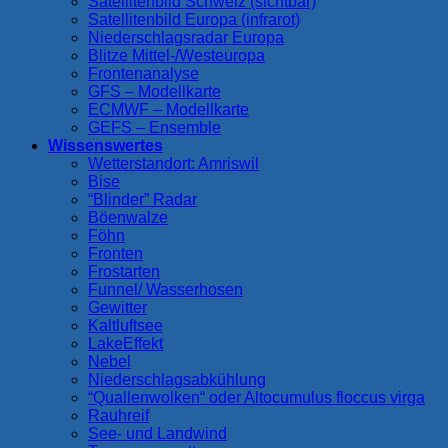
Satellitenbild Schweiz (sichtbar)
Satellitenbild Europa (infrarot)
Niederschlagsradar Europa
Blitze Mittel-/Westeuropa
Frontenanalyse
GFS – Modellkarte
ECMWF – Modellkarte
GEFS – Ensemble
Wissenswertes
Wetterstandort: Amriswil
Bise
“Blinder” Radar
Böenwalze
Föhn
Fronten
Frostarten
Funnel/ Wasserhosen
Gewitter
Kaltluftsee
LakeEffekt
Nebel
Niederschlagsabkühlung
“Quallenwolken“ oder Altocumulus floccus virga
Rauhreif
See- und Landwind