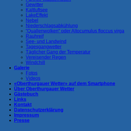
Gewitter
Kaltluftsee
LakeEffekt
Nebel
Niederschlagsabkühlung
“Quallenwolken“ oder Altocumulus floccus virga
Rauhreif
See- und Landwind
Tagesgangwetter
Täglicher Gang der Temperatur
Vereisender Regen
Windchill
Galerie
Fotos
Videos
«Oberthurgauer Wetter» auf dem Smartphone
Über Oberthurgauer Wetter
Gästebuch
Links
Kontakt
Datenschutzerklärung
Impressum
Presse