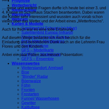
Prognose
Wetterbericht
… diese und weitere Fragen durfte ich heute bei einer 3. und
Niederschlag
4. Klasse im Schulhaus Stachen beantworten. Dabei waren
Warnkarte
die Kinder sehr interessiert und wussten auch vorab schon
Webcam
vieles über das Wetter und der Arbeit eines „Wetterfroschs“.
Karten & Modelle
Satellitenbild Schweiz (sichtbar)
Auch für mich war es eine tolle Erfahrung.
Satellitenbild Europa (infrarot)
Niederschlagsradar Europa
Auf diesem Wege bedanke ich mich herzlich für die
Blitze Mittel-/Westeuropa
Einladung und besonderen Dank auch an die Lehrerin Frau
Frontenanalyse
Flores und den Kindern.
GFS – Modellkarte
ECMWF – Modellkarte
Anbei ein paar Folien aus meiner Präsentation:
GEFS – Ensemble
Wissenswertes
Wetterstandort: Amriswil
Bise
“Blinder” Radar
Böenwalze
Föhn
Fronten
Frostarten
Funnel/ Wasserhosen
Gewitter
Kaltluftsee