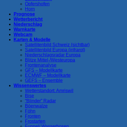
Opfershofen
Horn
Prognose
Wetterbericht
Niederschlag
Warnkarte
Webcam
Karten & Modelle
Satellitenbild Schweiz (sichtbar)
Satellitenbild Europa (infrarot)
Niederschlagsradar Europa
Blitze Mittel-/Westeuropa
Frontenanalyse
GFS – Modellkarte
ECMWF – Modellkarte
GEFS – Ensemble
Wissenswertes
Wetterstandort: Amriswil
Bise
“Blinder” Radar
Böenwalze
Föhn
Fronten
Frostarten
Funnel/ Wasserhosen