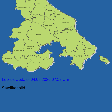
Altnau
Güttingen
Langrickenbach
Kesswil
Uttwil
Dozwil
Sommeri
Romanshorn
Hefenhofen
Salmsach
Erlen
Amriswil
Egnach
Zihlschlacht-
Arbon
Sitterdorf
Hohentannen
Roggwil (TG)
Bischofszell
Horn
Hauptwil-Gottshaus
Letztes Update: 04.08.2026 07:52 Uhr
Satellitenbild