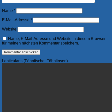
Name
*
E-Mail-Adresse
*
Website
Name, E-Mail-Adresse und Website in diesem Browser
für meinen nächsten Kommentar speichern.
Lenticularis (Föhnfische, Föhnlinsen)