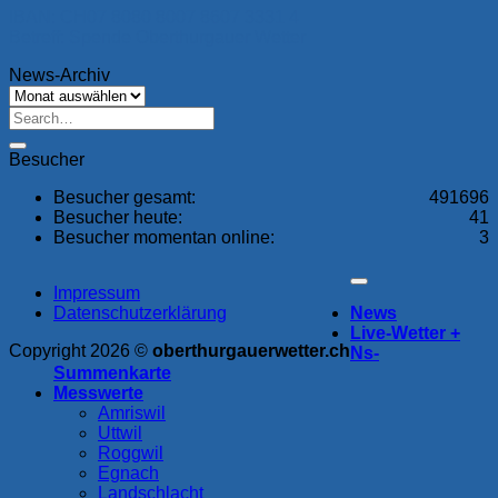
IBAN: CH07 8080 8007 8607 3331 4
Betreff: Spende Oberthurgauer Wetter
News-Archiv
News-
Archiv
Besucher
Besucher gesamt:
491696
Besucher heute:
41
Besucher momentan online:
3
Impressum
Datenschutzerklärung
News
Live-Wetter +
Copyright 2026 ©
oberthurgauerwetter.ch
Ns-
Summenkarte
Messwerte
Amriswil
Uttwil
Roggwil
Egnach
Landschlacht