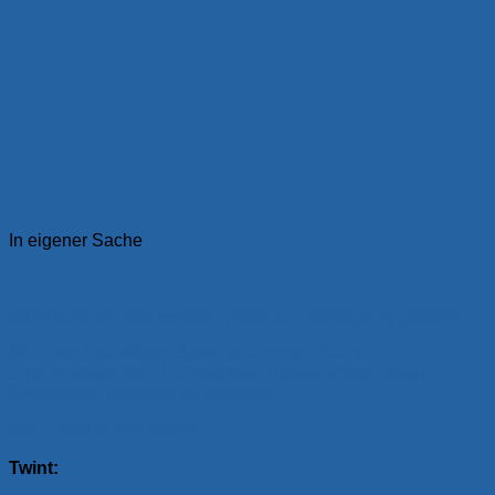
In eigener Sache
Sämtliche Inhalte werden gratis zur Verfügung gestellt.
Mit einer freiwilligen Spende können Sie mich
unterstützen, den Fortbestand dieses kostenlosen
Angebotes aufrecht zu erhalten.
Ganz herzlichen Dank!
Twint: