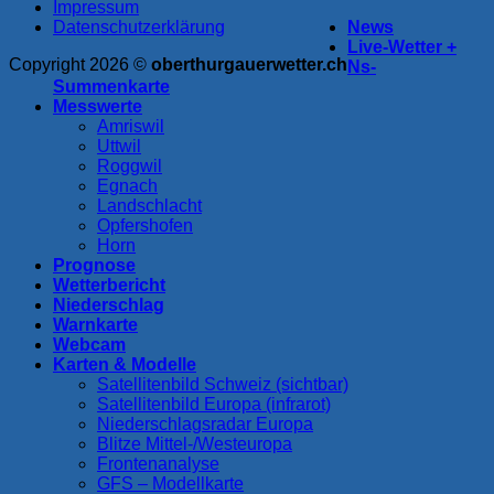
Impressum
Datenschutzerklärung
News
Live-Wetter +
Copyright 2026 ©
oberthurgauerwetter.ch
Ns-
Summenkarte
Messwerte
Amriswil
Uttwil
Roggwil
Egnach
Landschlacht
Opfershofen
Horn
Prognose
Wetterbericht
Niederschlag
Warnkarte
Webcam
Karten & Modelle
Satellitenbild Schweiz (sichtbar)
Satellitenbild Europa (infrarot)
Niederschlagsradar Europa
Blitze Mittel-/Westeuropa
Frontenanalyse
GFS – Modellkarte