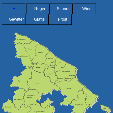
Alle
Regen
Schnee
Wind
Gewitter
Glätte
Frost
Münsterlingen
Altnau
Güttingen
Langrickenbach
Kesswil
Uttwil
Dozwil
Sommeri
Romanshorn
Hefenhofen
Salmsach
Erlen
Amriswil
Egnach
Zihlschlacht-
Arbon
Sitterdorf
Hohentannen
Roggwil (TG)
Bischofszell
Horn
Hauptwil-Gottshaus