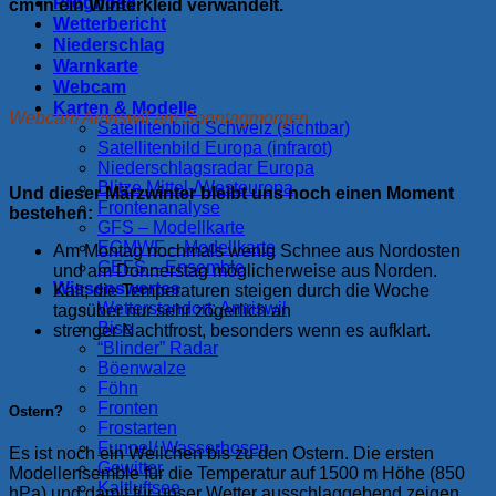
Prognose
cm in ein Winterkleid verwandelt.
Wetterbericht
Niederschlag
Warnkarte
Webcam
Karten & Modelle
Webcam Amriswil am Sonntagmorgen
Satellitenbild Schweiz (sichtbar)
Satellitenbild Europa (infrarot)
Niederschlagsradar Europa
Blitze Mittel-/Westeuropa
Und dieser Märzwinter bleibt uns noch einen Moment
Frontenanalyse
bestehen:
GFS – Modellkarte
ECMWF – Modellkarte
Am Montag nochmals wenig Schnee aus Nordosten
GEFS – Ensemble
und am Donnerstag möglicherweise aus Norden.
Wissenswertes
Kalt; die Temperaturen steigen durch die Woche
Wetterstandort: Amriswil
tagsüber nur sehr zögerlich an
Bise
strenger Nachtfrost, besonders wenn es aufklart.
“Blinder” Radar
Böenwalze
Föhn
Fronten
Ostern?
Frostarten
Funnel/ Wasserhosen
Es ist noch ein Weilchen bis zu den Ostern. Die ersten
Gewitter
Modellensemble für die Temperatur auf 1500 m Höhe (850
Kaltluftsee
hPa) und damit für unser Wetter ausschlaggebend zeigen