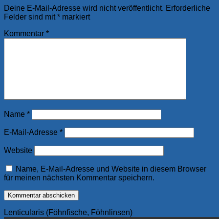
Deine E-Mail-Adresse wird nicht veröffentlicht.
Erforderliche
Felder sind mit
*
markiert
Kommentar
*
Name
*
E-Mail-Adresse
*
Website
Name, E-Mail-Adresse und Website in diesem Browser
für meinen nächsten Kommentar speichern.
Lenticularis (Föhnfische, Föhnlinsen)