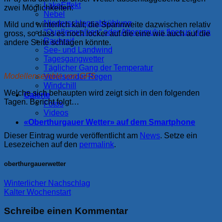
LakeEffekt
zwei Möglichkeiten:
Nebel
Niederschlagsabkühlung
Mild und winterlich kalt; die Spannweite dazwischen relativ
“Quallenwolken“ oder Altocumulus floccus virga
gross, so dass es noch locker auf die eine wie auch auf die
Rauhreif
andere Seite schlagen könnte.
See- und Landwind
Tagesgangwetter
Täglicher Gang der Temperatur
Modellensemble von GFS
Vereisender Regen
Windchill
Welche sich behaupten wird zeigt sich in den folgenden
Galerie
Tagen. Bericht folgt…
Fotos
Videos
«Oberthurgauer Wetter» auf dem Smartphone
Dieser Eintrag wurde veröffentlicht am
News
. Setze ein
Lesezeichen auf den
permalink
.
oberthurgauerwetter
Winterlicher Nachschlag
Kalter Wochenstart
Schreibe einen Kommentar