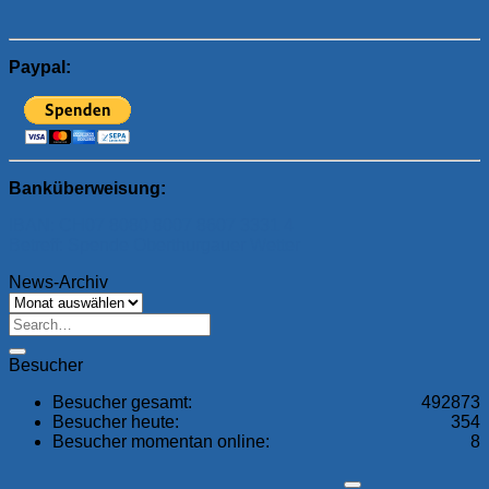
Paypal:
Banküberweisung:
IBAN: CH07 8080 8007 8607 3331 4
Betreff: Spende Oberthurgauer Wetter
News-Archiv
News-
Archiv
Besucher
Besucher gesamt:
492873
Besucher heute:
354
Besucher momentan online:
8