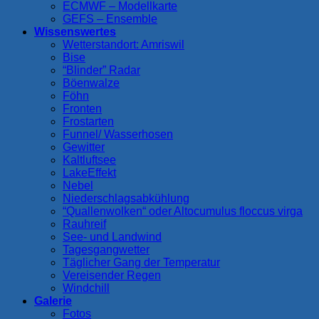
ECMWF – Modellkarte
GEFS – Ensemble
Wissenswertes
Wetterstandort: Amriswil
Bise
“Blinder” Radar
Böenwalze
Föhn
Fronten
Frostarten
Funnel/ Wasserhosen
Gewitter
Kaltluftsee
LakeEffekt
Nebel
Niederschlagsabkühlung
“Quallenwolken“ oder Altocumulus floccus virga
Rauhreif
See- und Landwind
Tagesgangwetter
Täglicher Gang der Temperatur
Vereisender Regen
Windchill
Galerie
Fotos