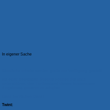
In eigener Sache
Sämtliche Inhalte werden gratis zur Verfügung gestellt.
Mit einer freiwilligen Spende können Sie mich
unterstützen, den Fortbestand dieses kostenlosen
Angebotes aufrecht zu erhalten.
Ganz herzlichen Dank!
Twint: