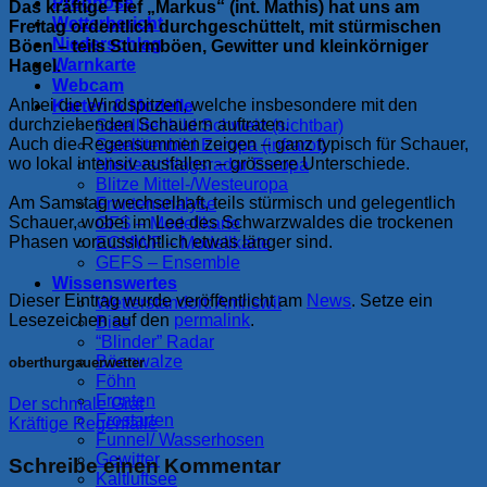
Prognose
Das kräftige Tief „Markus“ (int. Mathis) hat uns am
Wetterbericht
Freitag ordentlich durchgeschüttelt, mit stürmischen
Niederschlag
Böen – teils Sturmböen, Gewitter und kleinkörniger
Warnkarte
Hagel.
Webcam
Anbei die Windspitzen, welche insbesondere mit den
Karten & Modelle
durchziehenden Schauern auftraten.
Satellitenbild Schweiz (sichtbar)
Auch die Regensummen zeigen – ganz typisch für Schauer,
Satellitenbild Europa (infrarot)
wo lokal intensiv ausfallen – grössere Unterschiede.
Niederschlagsradar Europa
Blitze Mittel-/Westeuropa
Am Samstag wechselhaft, teils stürmisch und gelegentlich
Frontenanalyse
Schauer, wobei im Lee des Schwarzwaldes die trockenen
GFS – Modellkarte
Phasen voraussichtlich etwas länger sind.
ECMWF – Modellkarte
GEFS – Ensemble
Wissenswertes
Dieser Eintrag wurde veröffentlicht am
News
. Setze ein
Wetterstandort: Amriswil
Lesezeichen auf den
permalink
.
Bise
“Blinder” Radar
Böenwalze
oberthurgauerwetter
Föhn
Fronten
Der schmale Grat
Frostarten
Kräftige Regenfälle
Funnel/ Wasserhosen
Gewitter
Schreibe einen Kommentar
Kaltluftsee