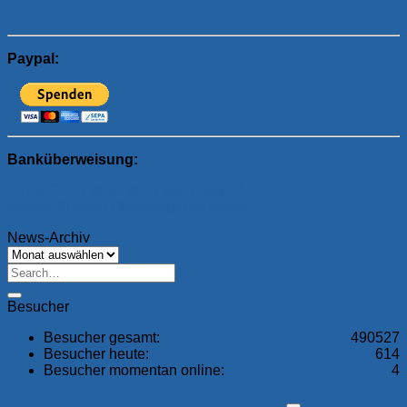
Paypal:
Banküberweisung:
IBAN: CH07 8080 8007 8607 3331 4
Betreff: Spende Oberthurgauer Wetter
News-Archiv
News-
Archiv
Besucher
Besucher gesamt:
490527
Besucher heute:
614
Besucher momentan online:
4