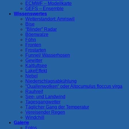
ECMWF – Modellkarte
GEFS – Ensemble
Wissenswertes
Wetterstandort: Amriswil
Bise
“Blinder” Radar
Böenwalze
Föhn
Fronten
Frostarten
Funnel/ Wasserhosen
Gewitter
Kaltluftsee
LakeEffekt
Nebel
Niederschlagsabkühlung
“Quallenwolken“ oder Altocumulus floccus virga
Rauhreif
See- und Landwind
Tagesgangwetter
Täglicher Gang der Temperatur
Vereisender Regen
Windchill
Galerie
Fotos