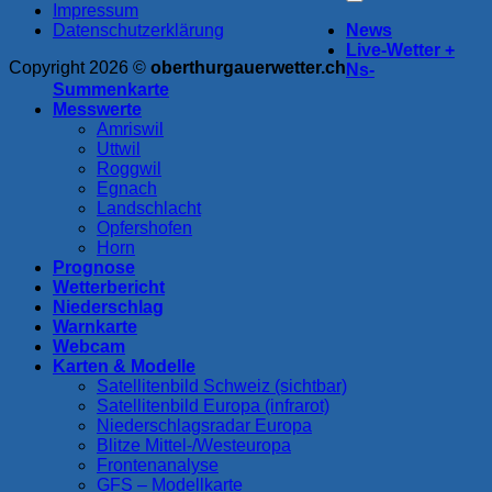
Impressum
Datenschutzerklärung
News
Live-Wetter +
Copyright 2026 ©
oberthurgauerwetter.ch
Ns-
Summenkarte
Messwerte
Amriswil
Uttwil
Roggwil
Egnach
Landschlacht
Opfershofen
Horn
Prognose
Wetterbericht
Niederschlag
Warnkarte
Webcam
Karten & Modelle
Satellitenbild Schweiz (sichtbar)
Satellitenbild Europa (infrarot)
Niederschlagsradar Europa
Blitze Mittel-/Westeuropa
Frontenanalyse
GFS – Modellkarte