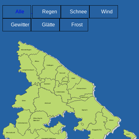
Alle
Regen
Schnee
Wind
Gewitter
Glätte
Frost
Münsterlingen
Altnau
Güttingen
Langrickenbach
Kesswil
Uttwil
Dozwil
Sommeri
Romanshorn
Hefenhofen
Salmsach
Erlen
Amriswil
Egnach
Zihlschlacht-
Arbon
Sitterdorf
Hohentannen
Roggwil (TG)
Bischofszell
Horn
Hauptwil-Gottshaus